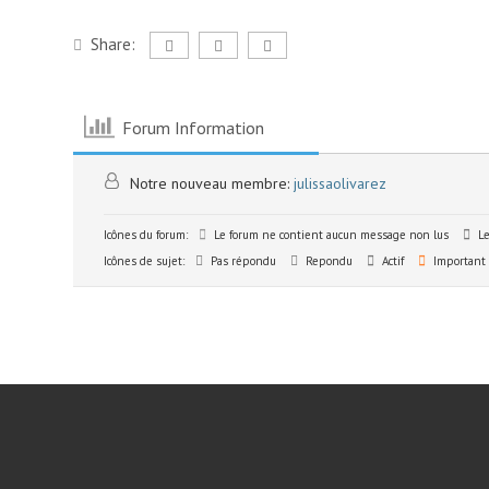
Share:
Forum Information
Notre nouveau membre:
julissaolivarez
Icônes du forum:
Le forum ne contient aucun message non lus
Le
Icônes de sujet:
Pas répondu
Repondu
Actif
Important