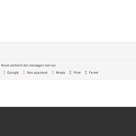
 forum contient des messages non lus
Épinglé
Non approuvé
Résolu
Privé
Fermé