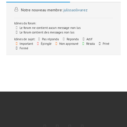
Notre nouveau membre:
julissaolivarez
Icônes du forum:
Le forum ne contient aucun message non lus
Le forum contient des messages non lus
Icônes de sujet:
Pas répondu
Repondu
Actif
Important
Épinglé
Non approuvé
Résolu
Privé
Fermé