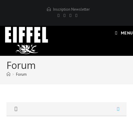
Skip
Inscription Newsletter
to
content
MENU
Forum
>
Forum