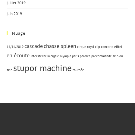
juillet 2019
juin 2019
Nuage
cascade
chasse spleen
14/11/2019
cirque royal
clip
concerts
eiffel
en écoute
interstellar
la cigale
olympia
paris
paroles
precommande
skin on
stupor machine
skin
tournée