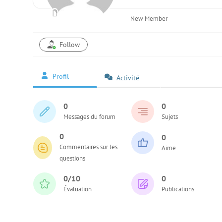
New Member
Follow
Profil
Activité
0
0
Messages du forum
Sujets
0
0
Commentaires sur les
Aime
questions
0/10
0
Évaluation
Publications