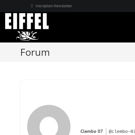
Skip
Inscription Newsletter
to
content
Forum
Clembo 07
@clembo-0