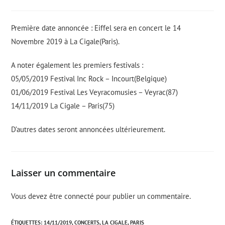
la
:
de
publication
la
:
publication
Première date annoncée : Eiffel sera en concert le 14
:
Novembre 2019 à La Cigale(Paris).
A noter également les premiers festivals :
05/05/2019 Festival Inc Rock – Incourt(Belgique)
01/06/2019 Festival Les Veyracomusies – Veyrac(87)
14/11/2019 La Cigale – Paris(75)
D’autres dates seront annoncées ultérieurement.
Laisser un commentaire
Vous devez être
connecté
pour publier un commentaire.
ÉTIQUETTES
:
14/11/2019
,
CONCERTS
,
LA CIGALE
,
PARIS