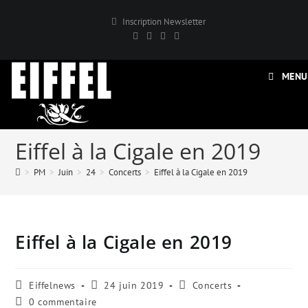
Skip
Inscription Newsletter
to
content
MENU
Eiffel à la Cigale en 2019
>
PM
>
Juin
>
24
>
Concerts
>
Eiffel à la Cigale en 2019
Eiffel à la Cigale en 2019
Auteur/autrice
Publication
Post
Eiffelnews
24 juin 2019
Concerts
de
publiée
category:
Commentaires
0 commentaire