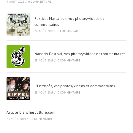
9 AOÛT 2025
/
0 COMMENTAIRE
Festival Mascarock, vos photos/videos et
commentaires
24 AOÛT 2019
/
0 COMMENTAIRE
Nandrin Festival, vos photos/videos et commentaires
23 AOÛT 2019
/
0 COMMENTAIRE
L’Entrepôt, vos photos/videos et commentaires
23 AOÛT 2019
/
0 COMMENTAIRE
Article branchesculture.com
23 AOÛT 2019
/
0 COMMENTAIRE