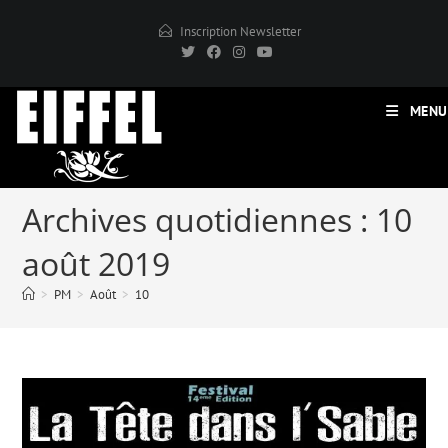
Skip
Inscription Newsletter
to
content
MENU
Archives quotidiennes : 10
août 2019
>
PM
>
Août
>
10