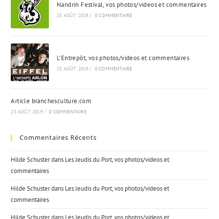
Nandrin Festival, vos photos/videos et commentaires
23 AOÛT 2019
/
0 COMMENTAIRE
L’Entrepôt, vos photos/videos et commentaires
23 AOÛT 2019
/
0 COMMENTAIRE
Article branchesculture.com
23 AOÛT 2019
/
0 COMMENTAIRE
Commentaires Récents
Hilde Schuster
dans
Les Jeudis du Port, vos photos/videos et
commentaires
Hilde Schuster
dans
Les Jeudis du Port, vos photos/videos et
commentaires
Hilde Schuster
dans
Les Jeudis du Port, vos photos/videos et