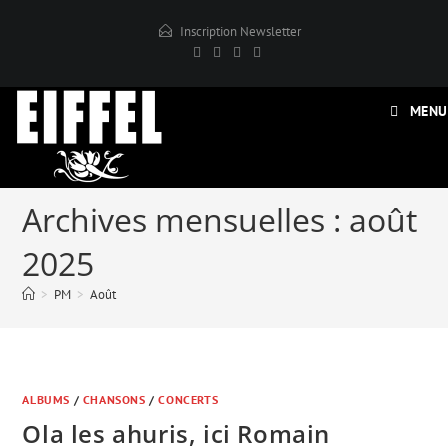
Skip
Inscription Newsletter
to
content
MENU
Archives mensuelles : août
2025
>
PM
>
Août
ALBUMS
/
CHANSONS
/
CONCERTS
Ola les ahuris, ici Romain