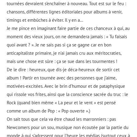
tournées devraient s’enchaîner à nouveau. Tout est sur le feu :
chansons, différentes lignes éditoriales pour albums à venir,
timings et embûches à éviter. Il y en a…
Je me pince en imaginant faire partie de ces chanceux à qui, au
moment des vieux jours, on ne demandera jamais : « Tu faisais
quoi avant ? ». Je ne sais pas si ça se gagne car en bon
anticapitaliste primaire, je n’ai jamais cru aux méritocraties,
mais une chose est sûre : ça se sue dans les tourmentes !
De le dire : heureux, que dis-je déca-heureux de sortir cet
album ! Partir en tournée avec des personnes que j’aime,
motivées-excitées. Avec le brin d’humour et de pataphysique
qui rissole vos frites, ainsi que la conscience sacrée du truc : le
Rock (quand bien même « La peur et le vent » est pensé
comme un album de Pop : « Pop ouverte ».)
On sait tous que cela va être chaud les marronniers : pas
Newcomers pour un sou, musique non écoutée par la partie du
monde à qui s’adressent pour l’heure les médias (surtout ceux à