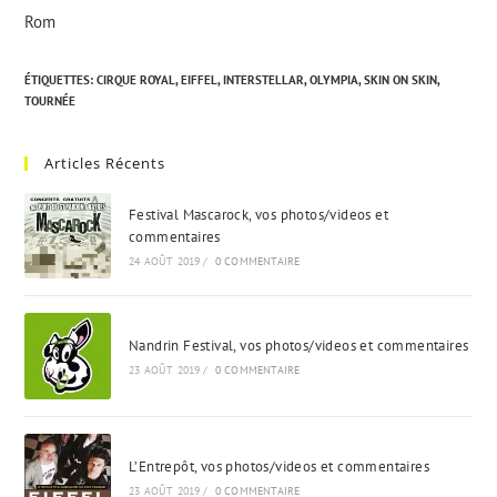
Rom
ÉTIQUETTES
:
CIRQUE ROYAL
,
EIFFEL
,
INTERSTELLAR
,
OLYMPIA
,
SKIN ON SKIN
,
TOURNÉE
Articles Récents
Festival Mascarock, vos photos/videos et
commentaires
24 AOÛT 2019
/
0 COMMENTAIRE
Nandrin Festival, vos photos/videos et commentaires
23 AOÛT 2019
/
0 COMMENTAIRE
L’Entrepôt, vos photos/videos et commentaires
23 AOÛT 2019
/
0 COMMENTAIRE