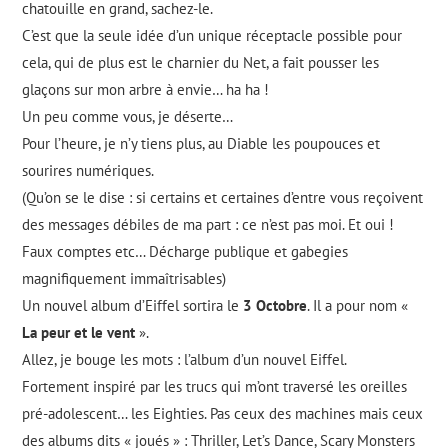
chatouille en grand, sachez-le.
C’est que la seule idée d’un unique réceptacle possible pour
cela, qui de plus est le charnier du Net, a fait pousser les
glaçons sur mon arbre à envie… ha ha !
Un peu comme vous, je déserte…
Pour l’heure, je n’y tiens plus, au Diable les poupouces et
sourires numériques.
(Qu’on se le dise : si certains et certaines d’entre vous reçoivent
des messages débiles de ma part : ce n’est pas moi. Et oui !
Faux comptes etc… Décharge publique et gabegies
magnifiquement immaîtrisables)
Un nouvel album d’Eiffel sortira le
3 Octobre
. Il a pour nom «
La peur et le vent
».
Allez, je bouge les mots : l’album d’un nouvel Eiffel.
Fortement inspiré par les trucs qui m’ont traversé les oreilles
pré-adolescent… les Eighties. Pas ceux des machines mais ceux
des albums dits « joués » : Thriller, Let’s Dance, Scary Monsters