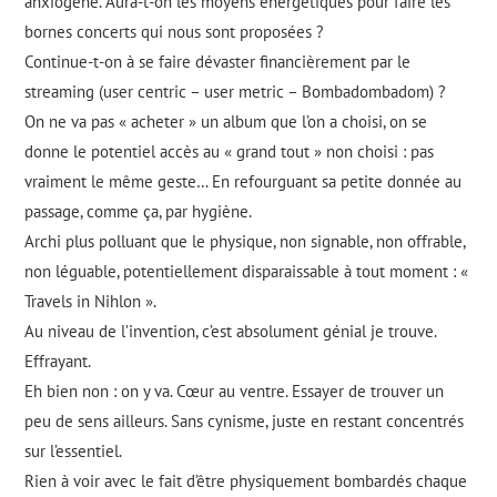
anxiogène. Aura-t-on les moyens énergétiques pour faire les
bornes concerts qui nous sont proposées ?
Continue-t-on à se faire dévaster financièrement par le
streaming (user centric – user metric – Bombadombadom) ?
On ne va pas « acheter » un album que l’on a choisi, on se
donne le potentiel accès au « grand tout » non choisi : pas
vraiment le même geste… En refourguant sa petite donnée au
passage, comme ça, par hygiène.
Archi plus polluant que le physique, non signable, non offrable,
non léguable, potentiellement disparaissable à tout moment : «
Travels in Nihlon ».
Au niveau de l’invention, c’est absolument génial je trouve.
Effrayant.
Eh bien non : on y va. Cœur au ventre. Essayer de trouver un
peu de sens ailleurs. Sans cynisme, juste en restant concentrés
sur l’essentiel.
Rien à voir avec le fait d’être physiquement bombardés chaque