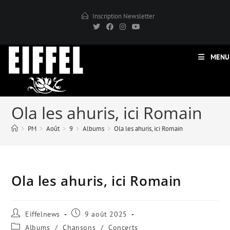
Skip
Inscription Newsletter
to
content
MENU
Ola les ahuris, ici Romain
>
PM
>
Août
>
9
>
Albums
>
Ola les ahuris, ici Romain
Ola les ahuris, ici Romain
Auteur/autrice
Publication
Eiffelnews
9 août 2025
de
publiée
Post
Albums
/
Chansons
/
Concerts