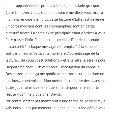
qui ils appartiennent), propos à la marge et salade grecque.
Ça se fera avec vous : « comme avant » me direz-vous, mais à
mon avis, encore bien plus. Cette histoire d’Eiffel est devenue
un corps mouvant dont les chorégraphies sont en partie
autosuffisantes. La complexité principale étant d’arriver à vous
faire passer l’info. Ce qui est le comble à l’ère de la pseudo
instantanéité : chaque message est remplacé à la seconde qui
suit par un autre. Verticalité mortifère. Apprentissage de la
lecture… Du coup : gesticulations, « être là, être là, être là pour
l’algorithme chéri », devenir l’outil, l’occupation du connaud…
Dès potron-minet, ça me gonfle et me trotte sur le potiron un
tantinet… euphémisme. Mon métier c’est d’écrire des chansons
et les jouer, ainsi que le fait de « mentir pour faire venir la
réalité » comme dit ce cher David…
Par contre, n’étant pas indifférent à une forme de perversité, je
vais, nous allons par moment jouer ce jeu au crâne débile, voir