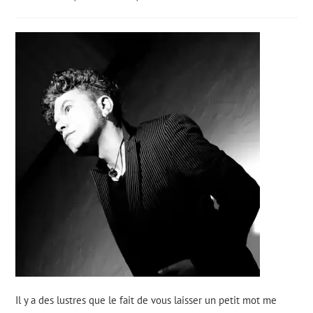
la
:
category:
publication
:
Il y a des lustres que le fait de vous laisser un petit mot me