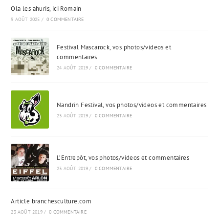
Ola les ahuris, ici Romain
9 AOÛT 2025
/
0 COMMENTAIRE
Festival Mascarock, vos photos/videos et
commentaires
24 AOÛT 2019
/
0 COMMENTAIRE
Nandrin Festival, vos photos/videos et commentaires
23 AOÛT 2019
/
0 COMMENTAIRE
L’Entrepôt, vos photos/videos et commentaires
23 AOÛT 2019
/
0 COMMENTAIRE
Article branchesculture.com
23 AOÛT 2019
/
0 COMMENTAIRE