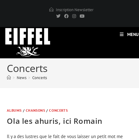
Skip
Inscription Newsletter
to
content
MENU
Concerts
>
News
>
Concerts
ALBUMS
/
CHANSONS
/
CONCERTS
Ola les ahuris, ici Romain
Il y a des lustres que le fait de vous laisser un petit mot me