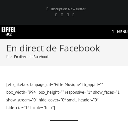
Skip
Inscription Newsletter
to
content
MENU
En direct de Facebook
>
En direct de Facebook
[efb_likebox fanpage_url=”EiffelMusique” fb_appid=””
box_width=”994″ box_height=”” responsive=”1″ show_faces=”1″
show_stream=”0″ hide_cover=”0″ small_header=”0″
hide_cta=”1″ locale=”fr_fr”]