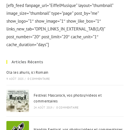
[efb_feed fanpage_url=”EiffelMusique” layout=”thumbnail”
image_size=”thumbnail” type=”page” post_by=”me”
show_logo=”1″ show_image=”1″ show_like_box=”1″
links_new_tab=”OPEN_LINKS_IN_EXTERNAL_TAB(1/0)”
post_number=”20″ post_limit=”20″ cache_unit=”1″
cache_duration=”days”]
Articles Récents
Ola les ahuris, ici Romain
9 AOÛT 2025
/
0 COMMENTAIRE
Festival Mascarock, vos photos/videos et
commentaires
24 AOÛT 2019
/
0 COMMENTAIRE
Nandrin Festival, vos photos/videos et commentaires