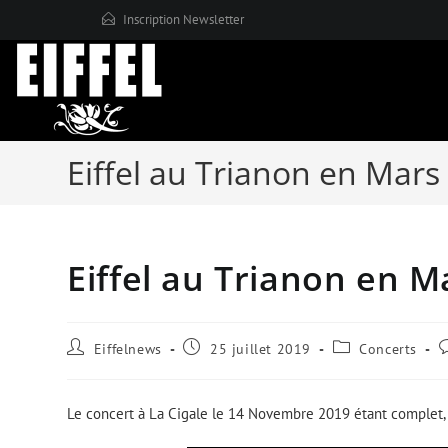
Skip
Inscription Newsletter
to
content
Eiffel au Trianon en Mars
Eiffel au Trianon en M
Auteur/autrice
Publication
Post
C
Eiffelnews
25 juillet 2019
Concerts
de
publiée
category:
d
la
:
l
publication
p
Le concert à La Cigale le 14 Novembre 2019 étant complet, 
:
: