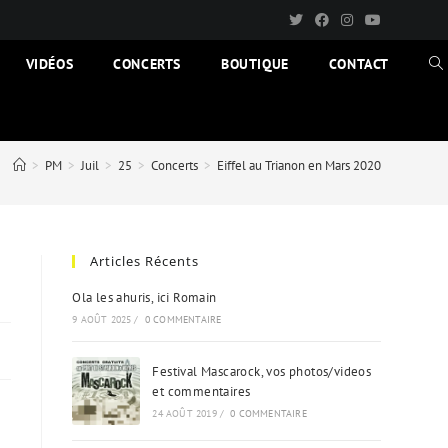
VIDÉOS
CONCERTS
BOUTIQUE
CONTACT
TO
WE
SE
>
PM
>
Juil
>
25
>
Concerts
>
Eiffel au Trianon en Mars 2020
Articles Récents
Ola les ahuris, ici Romain
9 AOÛT 2025
/
0 COMMENTAIRE
Festival Mascarock, vos photos/videos
et commentaires
24 AOÛT 2019
/
0 COMMENTAIRE