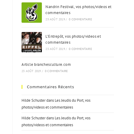
Nandrin Festival, vos photos/videos et
commentaires
23 AOÛT 2019
/
0 COMMENTAIRE
L’Entrepôt, vos photos/videos et
commentaires
23 AOÛT 2019
/
0 COMMENTAIRE
Article branchesculture.com
23 AOÛT 2019
/
0 COMMENTAIRE
Commentaires Récents
Hilde Schuster
dans
Les Jeudis du Port, vos
photos/videos et commentaires
Hilde Schuster
dans
Les Jeudis du Port, vos
photos/videos et commentaires