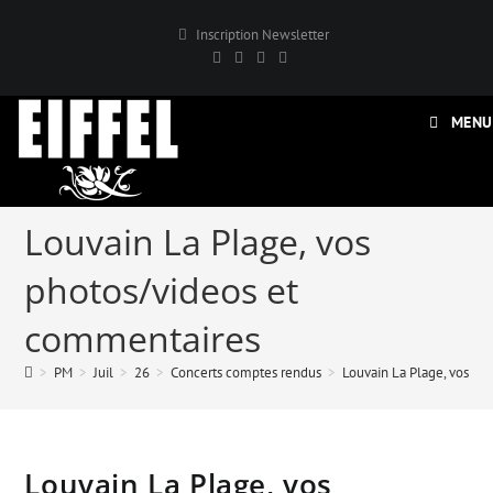
Skip
Inscription Newsletter
to
content
MENU
Louvain La Plage, vos
photos/videos et
commentaires
>
PM
>
Juil
>
26
>
Concerts comptes rendus
>
Louvain La Plage, vos ph
Louvain La Plage, vos