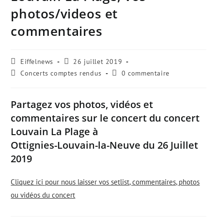
photos/videos et
commentaires
Auteur/autrice
Publication
Eiffelnews
26 juillet 2019
de
publiée
Post
Commentaires
Concerts comptes rendus
0 commentaire
la
:
category:
de
publication
la
:
publication
Partagez vos photos, vidéos et
:
commentaires sur le concert du concert
Louvain La Plage à
Ottignies-Louvain-la-Neuve du 26 Juillet
2019
Cliquez ici pour nous laisser vos setlist, commentaires, photos
ou vidéos du concert